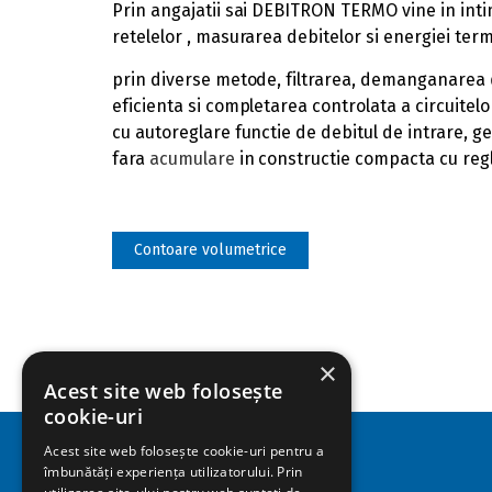
Prin angajatii sai DEBITRON TERMO vine in inti
retelelor , masurarea debitelor si energiei ter
prin diverse metode, filtrarea, demanganarea
eficienta si completarea controlata a circuitel
cu autoreglare functie de debitul de intrare, 
fara
acumulare
in constructie compacta cu reg
Contoare volumetrice
×
Acest site web folosește
cookie-uri
Acest site web folosește cookie-uri pentru a
îmbunătăți experiența utilizatorului. Prin