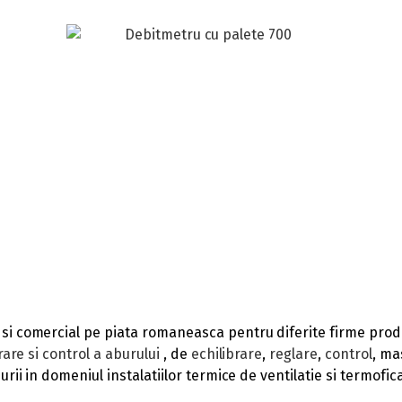
 si comercial pe piata romaneasca pentru diferite firme pro
are si control a aburului
, de
echilibrare
,
reglare
,
control
, ma
rii in domeniul instalatiilor termice de ventilatie si termofic