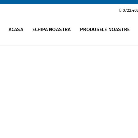
0722.40
ACASA
ECHIPA NOASTRA
PRODUSELE NOASTRE
lumetrice – Contoare d
Home
Contoare volumetrice – Contoare de carburanti