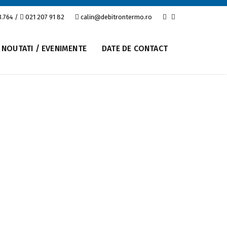
3.764
/
021 207 91 82
calin@debitrontermo.ro
NOUTATI / EVENIMENTE
DATE DE CONTACT
e carburanti