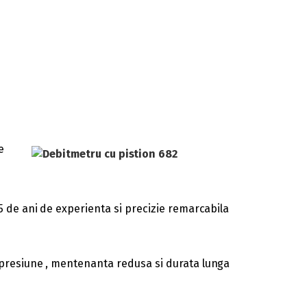
e
5 de ani de experienta si precizie remarcabila
e presiune , mentenanta redusa si durata lunga